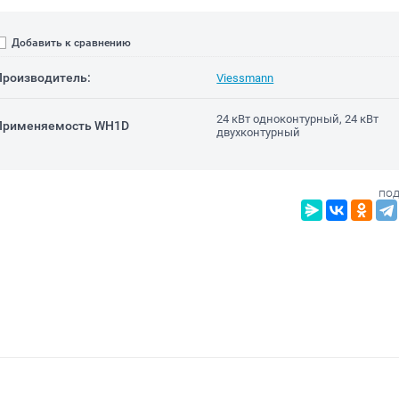
Добавить к сравнению
Производитель:
Viessmann
24 кВт одноконтурный, 24 кВт
Применяемость WH1D
двухконтурный
под