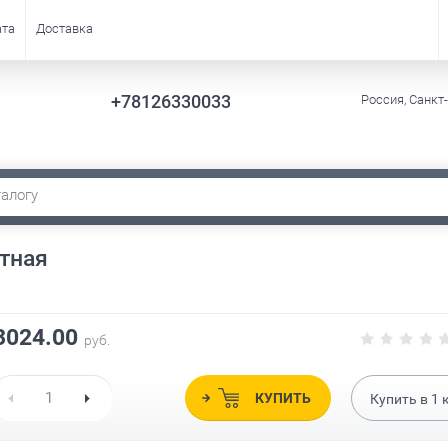
ата
Доставка
+78126330033
Россия, Санкт
нтная
3024.00
руб.
КУПИТЬ
Купить в
1
к